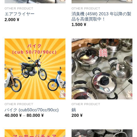
OTHER PRODUCT
OTHER PRODUCT
消臭機 (45W) 2013 年以降の製
エアフライヤー
品を高価買取中！
2.000
¥
1.500
¥
OTHER PRODUCT
OTHER PRODUCT
バイク (cub50cc/70cc/90cc)
鍋
Price
40.000
¥
–
80.000
¥
200
¥
range:
40.000 ¥
through
80.000 ¥