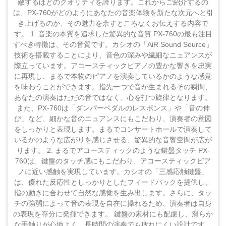
敵するほどのクオリティを誇ります。これからご紹介するの
は、PX-760がどのようにあなたの音楽体験を新たな次元へと引
き上げるのか、その魅力を余すところなくお伝えする内容で
す。 1. 音楽の本質を追求した驚異的な音質 PX-760の最も注目
すべき特徴は、その音質です。カシオの「AiR Sound Source」
技術を搭載することにより、音色の深みや繊細なニュアンスが
際立っています。アコースティックピアノの豊かな響きを忠実
に再現し、まるで本物のピアノを演奏しているかのような感覚
を味わうことができます。指先一つで音が生まれるその瞬間、
あなたの演奏はただの音ではなく、心を打つ旋律となります。
また、PX-760は「ダンパーペダルのレスポンス」や「音の伸
び」など、細かな音のニュアンスにもこだわり、演奏者の意図
をしっかりと表現します。まるでコンサートホールで演奏して
いるかのような広がりを感じさせる、驚異的な音響空間が広が
ります。 2. まるでアコースティックのような鍵盤タッチ PX-
760は、鍵盤のタッチ感にもこだわり、アコースティックピア
ノに近い感触を実現しています。カシオの「三感応触鍵盤」
は、優れた反応性としっかりとしたフィードバックを提供し、
指の動きに合わせて自然な感覚を生み出します。さらに、タッ
チの強弱によって音の表現を自在に操れるため、演奏者は自身
の表現を存分に発揮できます。 鍵盤の素材にも配慮し、滑らか
な手触りが心地よく、長時間の演奏でも疲れにくい設計です。