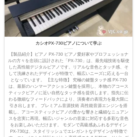
カシオPX-730ピアノについて学ぶ
【製品紹介】ピアノ PX-730 ピアノ愛好家やプロフェッショナ
ルの方々を念頭に設計された「PX-730」は、最先端技術を駆使
した高性能デジタルピアノです。リアルな音色とタッチ感、そ
して洗練されたデザインが特徴で、幅広いニーズに応える一台
となっています。 【主な特徴】 究極の鍵盤タッチ感 PX-730
は、最新のハンマーアクション鍵盤を採用し、本物のアコース
ティックピアノに近い自然なタッチ感を提供します。指先に伝
わる微細なフィードバックにより、演奏者の表現力を最大限に
引き出します。 プレミアム音源技術 高性能音源エンジンを搭
載し、アコースティックピアノの豊かな響きと繊細なニュアン
スを忠実に再現。幅広いジャンルの音楽に対応する多彩な音色
をお楽しみいただけます。 モダンで高級感あふれるデザイン
PX-730は、スタイリッシュでエレガントなデザインが特徴で