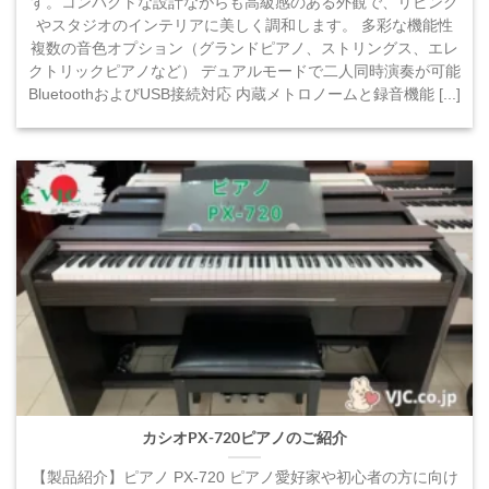
す。コンパクトな設計ながらも高級感のある外観で、リビング
やスタジオのインテリアに美しく調和します。 多彩な機能性
複数の音色オプション（グランドピアノ、ストリングス、エレ
クトリックピアノなど） デュアルモードで二人同時演奏が可能
BluetoothおよびUSB接続対応 内蔵メトロノームと録音機能 [...]
カシオPX-720ピアノのご紹介
【製品紹介】ピアノ PX-720 ピアノ愛好家や初心者の方に向け