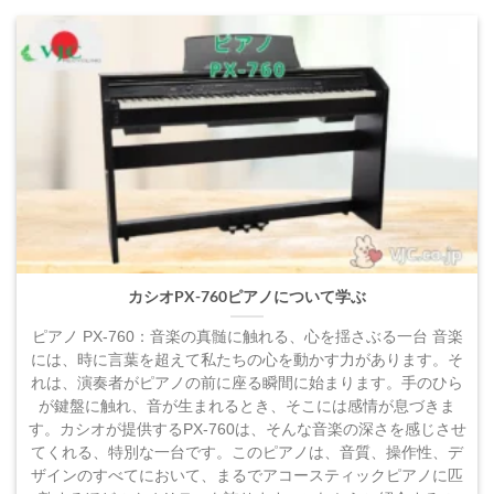
カシオPX-760ピアノについて学ぶ
ピアノ PX-760：音楽の真髄に触れる、心を揺さぶる一台 音楽
には、時に言葉を超えて私たちの心を動かす力があります。そ
れは、演奏者がピアノの前に座る瞬間に始まります。手のひら
が鍵盤に触れ、音が生まれるとき、そこには感情が息づきま
す。カシオが提供するPX-760は、そんな音楽の深さを感じさせ
てくれる、特別な一台です。このピアノは、音質、操作性、デ
ザインのすべてにおいて、まるでアコースティックピアノに匹