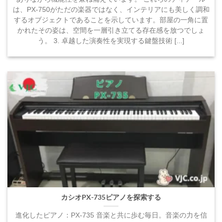
は、PX-750がただの楽器ではなく、インテリアにも美しく調和
するオブジェクトであることを示しています。部屋の一角に置
かれたその姿は、空間を一層引き立てる存在感を放つでしょ
う。 3. 卓越した演奏性を実現する鍵盤技術 [...]
カシオPX-735ピアノを探索する
進化したピアノ：PX-735 音楽と共に歩む毎日。音楽の力を信