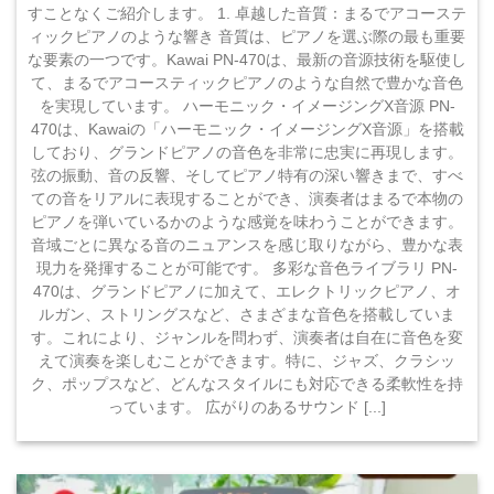
すことなくご紹介します。 1. 卓越した音質：まるでアコーステ
ィックピアノのような響き 音質は、ピアノを選ぶ際の最も重要
な要素の一つです。Kawai PN-470は、最新の音源技術を駆使し
て、まるでアコースティックピアノのような自然で豊かな音色
を実現しています。 ハーモニック・イメージングX音源 PN-
470は、Kawaiの「ハーモニック・イメージングX音源」を搭載
しており、グランドピアノの音色を非常に忠実に再現します。
弦の振動、音の反響、そしてピアノ特有の深い響きまで、すべ
ての音をリアルに表現することができ、演奏者はまるで本物の
ピアノを弾いているかのような感覚を味わうことができます。
音域ごとに異なる音のニュアンスを感じ取りながら、豊かな表
現力を発揮することが可能です。 多彩な音色ライブラリ PN-
470は、グランドピアノに加えて、エレクトリックピアノ、オ
ルガン、ストリングスなど、さまざまな音色を搭載していま
す。これにより、ジャンルを問わず、演奏者は自在に音色を変
えて演奏を楽しむことができます。特に、ジャズ、クラシッ
ク、ポップスなど、どんなスタイルにも対応できる柔軟性を持
っています。 広がりのあるサウンド [...]