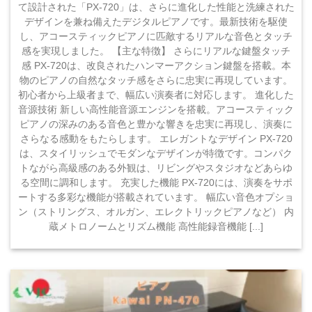
て設計された「PX-720」は、さらに進化した性能と洗練された
デザインを兼ね備えたデジタルピアノです。最新技術を駆使
し、アコースティックピアノに匹敵するリアルな音色とタッチ
感を実現しました。 【主な特徴】 さらにリアルな鍵盤タッチ
感 PX-720は、改良されたハンマーアクション鍵盤を搭載。本
物のピアノの自然なタッチ感をさらに忠実に再現しています。
初心者から上級者まで、幅広い演奏者に対応します。 進化した
音源技術 新しい高性能音源エンジンを搭載。アコースティック
ピアノの深みのある音色と豊かな響きを忠実に再現し、演奏に
さらなる感動をもたらします。 エレガントなデザイン PX-720
は、スタイリッシュでモダンなデザインが特徴です。コンパク
トながら高級感のある外観は、リビングやスタジオなどあらゆ
る空間に調和します。 充実した機能 PX-720には、演奏をサポ
ートする多彩な機能が搭載されています。 幅広い音色オプショ
ン（ストリングス、オルガン、エレクトリックピアノなど） 内
蔵メトロノームとリズム機能 高性能録音機能 [...]