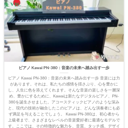
ピアノ Kawai PN-380：音楽の未来へ踏み出す一歩
ピアノ Kawai PN-380：音楽の未来へ踏み出す一歩 音楽には力
があります。それは、私たちの感情を揺さぶり、心を豊かに
し、人生に色を添えてくれます。そんな音楽の楽しさを一層深
め、豊かにするために、Kawaiは新たなデジタルピアノ、PN-
380を誕生させました。アコースティックピアノのような深み
と、現代の技術が融合したこのピアノは、どんな演奏者にも必
ず満足を与えることでしょう。 Kawai PN-380は、初心者から
上級者まで、さまざまなレベルの音楽愛好者に最適なモデルで
す。ここでは、その特徴的な魅力を、音質、タッチ感、デザイ