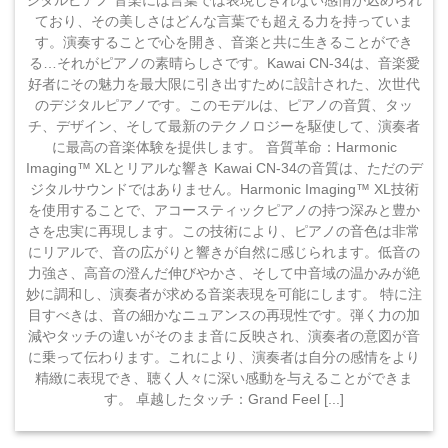
ジタルピアノ 音楽には言葉では表現しきれない感情が込められ
ており、その美しさはどんな言葉でも超える力を持っていま
す。演奏することで心を開き、音楽と共に生きることができ
る…それがピアノの素晴らしさです。Kawai CN-34は、音楽愛
好者にその魅力を最大限に引き出すために設計された、次世代
のデジタルピアノです。このモデルは、ピアノの音質、タッ
チ、デザイン、そして最新のテクノロジーを駆使して、演奏者
に最高の音楽体験を提供します。 音質革命：Harmonic
Imaging™ XLとリアルな響き Kawai CN-34の音質は、ただのデ
ジタルサウンドではありません。Harmonic Imaging™ XL技術
を使用することで、アコースティックピアノの持つ深みと豊か
さを忠実に再現します。この技術により、ピアノの音色は非常
にリアルで、音の広がりと響きが自然に感じられます。低音の
力強さ、高音の澄んだ伸びやかさ、そして中音域の温かみが絶
妙に調和し、演奏者が求める音楽表現を可能にします。 特に注
目すべきは、音の細かなニュアンスの再現性です。弾く力の加
減やタッチの違いがそのまま音に反映され、演奏者の意図が音
に乗って伝わります。これにより、演奏者は自分の感情をより
精緻に表現でき、聴く人々に深い感動を与えることができま
す。 卓越したタッチ：Grand Feel [...]