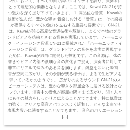
ン性において、すべての面で高いクオリティを誇り、演奏者に
とって理想的な楽器となります。ここでは、Kawai CN-21が持
つ魅力を深く掘り下げていきます。 1. 高品位な音質：Kawaiの
技術が生んだ、豊かな響き 音楽における「音質」は、その楽器
が提供するすべての魅力を左右する重要な要素です。CN-21
は、Kawaiが誇る高度な音源技術を駆使し、まるで本物のグラ
ンドピアノを彷彿とさせる音色を実現しています。 ハーモニッ
ク・イメージング音源 CN-21に搭載された「ハーモニック・イ
メージング音源」は、グランドピアノの音色を忠実に再現する
ために、Kawaiが独自に開発した技術です。この音源は、弦の
響きやピアノ内部の微細な音の変化まで捉え、演奏者に対して
非常にリアルで深みのある音を届けます。鍵盤を叩いた瞬間、
音が空間に広がり、その余韻が残る様子は、まるで生ピアノを
弾いているかのようです。 広がりのあるサウンド CN-21のス
ピーカーシステムは、豊かな響きを部屋全体に届ける設計とな
っています。演奏中の音色が部屋の隅々まで広がり、聞く人々
にもその魅力をしっかりと伝えることができます。特に低音は
力強く、クリアな高音とバランスよく調和し、どんな楽曲でも
表現力豊かに演奏することができます。 音色のバリエーション
[...]