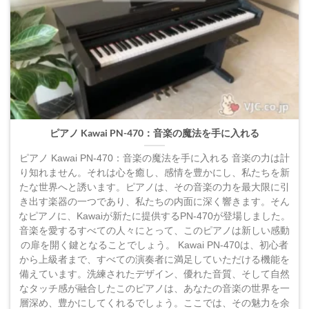
ピアノ Kawai PN-470：音楽の魔法を手に入れる
ピアノ Kawai PN-470：音楽の魔法を手に入れる 音楽の力は計
り知れません。それは心を癒し、感情を豊かにし、私たちを新
たな世界へと誘います。ピアノは、その音楽の力を最大限に引
き出す楽器の一つであり、私たちの内面に深く響きます。そん
なピアノに、Kawaiが新たに提供するPN-470が登場しました。
音楽を愛するすべての人々にとって、このピアノは新しい感動
の扉を開く鍵となることでしょう。 Kawai PN-470は、初心者
から上級者まで、すべての演奏者に満足していただける機能を
備えています。洗練されたデザイン、優れた音質、そして自然
なタッチ感が融合したこのピアノは、あなたの音楽の世界を一
層深め、豊かにしてくれるでしょう。ここでは、その魅力を余