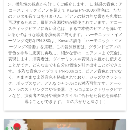
ン、機能性の観点から詳しくご紹介します。 1. 魅惑の音色：ア
コースティックピアノを超えて Kawai PN-380の音色は、ただ
のデジタル音ではありません。ピアノの魅力的な響きを忠実に
再現するために、最新の音源技術が駆使されています。アコー
スティックピアノに近い音色は、まるで本物のピアノを弾いて
いるかのような感覚を演奏者に与えます。 ハーモニック・イメ
ージングX技術 PN-380は、Kawaiの誇る「ハーモニック・イメ
ージングX音源」を搭載。この音源技術は、グランドピアノの
音色を非常に忠実に再現し、細かな音のニュアンスまで完全に
表現します。演奏者は、ダイナミクスや表現力を豊かに伝える
ことができ、どんな曲でも自分の個性を引き出すことができま
す。 多彩な音色ライブラリ PN-380には、ピアノ音色だけでな
く、さまざまな楽器音色も搭載されており、ジャズやクラシッ
ク、ポップスなど、どんなジャンルにも対応可能です。オーケ
ストラのストリングスや管楽器、さらにはエレクトリックピア
ノなど、演奏者の気分や演奏スタイルに合わせた音色を簡単に
選ぶことができます。 音の広がりと深さ [...]