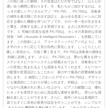
ノの前に座った瞬間、その音楽はただの音ではなく、心と心が
通い合う瞬間に変わります。今、私たちがご紹介するのは、カ
シオの新しいデジタルピアノ「PX-750」。PX-750は、演奏者
の感性を最大限に引き出す設計と、あらゆる音楽ジャンルに対
応する優れた機能を持つピアノです。その一音一音が生き生き
と響き、演奏する楽しさを実感できる、まさに次世代のピアノ
です。 1. 究極の音質を追求 PX-750は、カシオの革新的な音源
技術「AiR（Acoustic & Intelligent Resonator）」を搭載してい
ます。この技術により、アコースティックピアノのように、弾
き手のタッチに応じて音が自然に変化します。しっとりとした
優しい音色から、力強く響く音まで、PX-750は演奏者の感情を
的確に反映します。 さらに、PX-750には、豊かな響きを持つ
ステレオスピーカーシステムが搭載されており、演奏者がピア
ノの音色に包まれるような感覚を与えてくれます。スピーカー
の配置や音質設計にもこだわり、家の中で最高の音響体験を提
供します。 2. 細部にこだわったデザイン PX-750は、デザイン
にも徹底的にこだわりが感じられます。外観は、シンプルであ
りながら洗練された美しい仕上がり。ピアノの鍵盤には、優れ
たタッチを実現するために高品質な素材を使用し、滑らかな感
触を楽しむことができます。さらに、操作パネルは直感的で、
誰でもすぐに音色の変更や設定を行うことができ、シンプルで
ありながら機能性を兼ね備えています。 これらのディテール