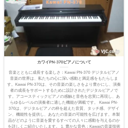
カワイPN-370ピアノについて
音楽とともに成長する楽しさ：Kawai PN-370 デジタルピアノ
音楽の世界は、私たちの心に深い感動と満足感をもたらしま
す。Kawai PN-370は、その音楽の楽しさをより豊かにし、演奏
者の成長をサポートするために設計されたデジタルピアノで
す。アコースティックピアノの感触と音色を忠実に再現し、あ
らゆるレベルの演奏者に適した機能が満載です。 Kawai PN-
370は、デジタルピアノの枠を超えた音質、タッチ感、デザイ
ン、機能性を提供し、あなたの音楽の可能性を広げます。本製
品がどのように音楽を愛するすべての人々に感動を与えるのか
を詳しくご紹介いたします。 1. 豊かな音色：Kawaiの音楽技術