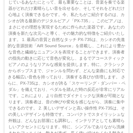
じているあなたにとって、最も重要なことは、音楽を奏でる楽
器がどれだけ素晴らしい音を出せるか、そしてそれをどれだけ
心地よく演奏できるかです。今、私たちがご紹介するのは、カ
シオが誇る最新のデジタルピアノ「PX-735」。このピアノは、
まさにその理想を実現するために作られた楽器です。あなたの
演奏を新たな次元へと導く、その魅力的な特徴をご紹介いたし
ます。 1. 最高の音質と自然なタッチ PX-735は、カシオの先進
的な音源技術「AiR Sound Source」を搭載し、これにより豊か
な音色と繊細なニュアンスを表現することができます。演奏者
の指先の動きに応じて音色が変化し、まるでアコースティック
ピアノのようなリアルな感覚を提供します。特に、クラシック
からポップスまで、ジャンルを問わず、どんな楽曲にも対応で
きる幅広い音色を持っており、演奏する喜びが倍増します。 さ
らに、PX-735は、カシオが誇る「スケーリング・ダンパー・ペ
ダル」を備えており、ペダルを踏んだ時の反応が非常にリアル
です。これにより、より自然でダイナミックな演奏が可能とな
ります。演奏者は、音の伸びや変化を感じながら、演奏に集中
できるのです。 2. 美しいデザインと高い操作性 PX-735は、そ
の美しいデザインも特徴です。コンパクトでスタイリッシュな
外観は、どんなお部屋にも調和し、インテリアとしても素晴ら
しいアクセントになります。特に、シンプルでありながら洗練