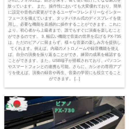
されたフォルムは、飽きが来ず、長く使い続けたくなる魅力を
放っています。 また、操作性においても大変優れており、簡単
に設定や音色の変更ができるユーザーフレンドリーなインター
フェースを備えています。タッチパネル式のディスプレイを使
用し、必要な機能を直感的に操作することができます。これに
より、初心者から上級者まで、誰でもすぐに演奏を楽しむこと
ができるのです。 3. 幅広い機能で音楽の世界を広げる PX-735
は、ただのピアノに留まらず、様々な音楽の楽しみ方を提供し
てくれます。例えば、内蔵のメトロノームや録音機能を使え
ば、自分の演奏を振り返ることができ、練習の成果を確認する
ことができます。また、USB端子が搭載されており、パソコン
やスマートフォンとの連携も可能。さらに、カシオの専用アプ
リを使えば、演奏の録音や再生、音楽の学習にも役立てること
ができます。 [...]