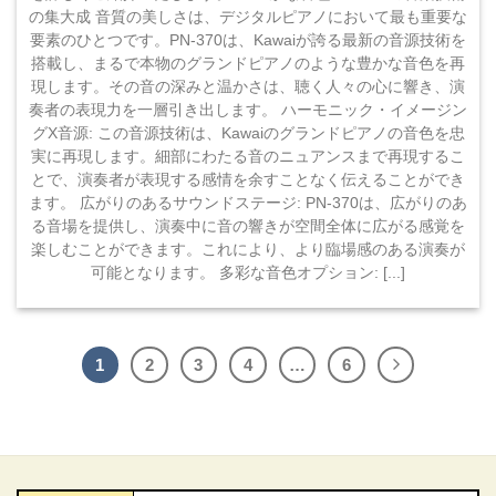
の集大成 音質の美しさは、デジタルピアノにおいて最も重要な
要素のひとつです。PN-370は、Kawaiが誇る最新の音源技術を
搭載し、まるで本物のグランドピアノのような豊かな音色を再
現します。その音の深みと温かさは、聴く人々の心に響き、演
奏者の表現力を一層引き出します。 ハーモニック・イメージン
グX音源: この音源技術は、Kawaiのグランドピアノの音色を忠
実に再現します。細部にわたる音のニュアンスまで再現するこ
とで、演奏者が表現する感情を余すことなく伝えることができ
ます。 広がりのあるサウンドステージ: PN-370は、広がりのあ
る音場を提供し、演奏中に音の響きが空間全体に広がる感覚を
楽しむことができます。これにより、より臨場感のある演奏が
可能となります。 多彩な音色オプション: [...]
1
2
3
4
…
6