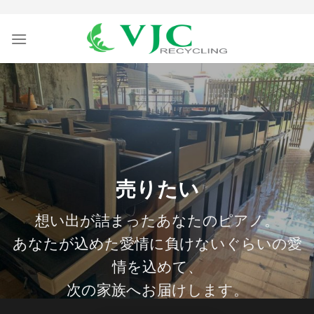
Skip
to
content
売りたい
想い出が詰まったあなたのピアノ。
あなたが込めた愛情に負けないぐらいの愛
情を込めて、
次の家族へお届けします。