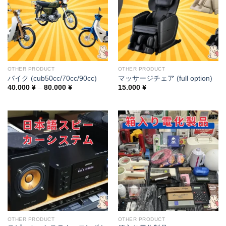
OTHER PRODUCT
OTHER PRODUCT
バイク (cub50cc/70cc/90cc)
マッサージチェア (full option)
Price
40.000
¥
–
80.000
¥
15.000
¥
range:
40.000 ¥
through
80.000 ¥
OTHER PRODUCT
OTHER PRODUCT