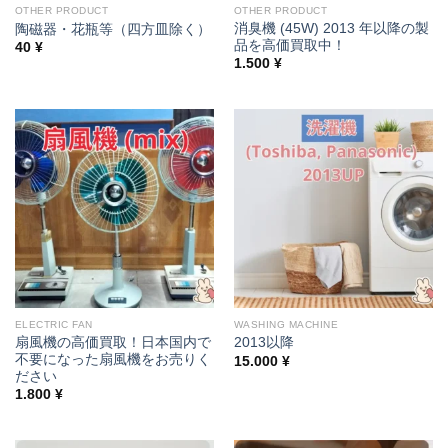
OTHER PRODUCT
OTHER PRODUCT
消臭機 (45W) 2013 年以降の製
陶磁器・花瓶等（四方皿除く）
品を高価買取中！
40
¥
1.500
¥
ELECTRIC FAN
WASHING MACHINE
扇風機の高価買取！日本国内で
2013以降
不要になった扇風機をお売りく
15.000
¥
ださい
1.800
¥