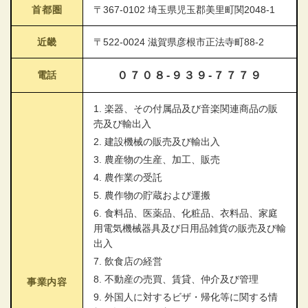
首都圏
〒367-0102 埼玉県児玉郡美里町関2048-1
近畿
〒522-0024 滋賀県彦根市正法寺町88-2
電話
０７０８-９３９-７７７９
1. 楽器、その付属品及び音楽関連商品の販
売及び輸出入
2. 建設機械の販売及び輸出入
3. 農産物の生産、加工、販売
4. 農作業の受託
5. 農作物の貯蔵および運搬
6. 食料品、医薬品、化粧品、衣料品、家庭
用電気機械器具及び日用品雑貨の販売及び輸
出入
7. 飲食店の経営
8. 不動産の売買、賃貸、仲介及び管理
事業内容
9. 外国人に対するビザ・帰化等に関する情