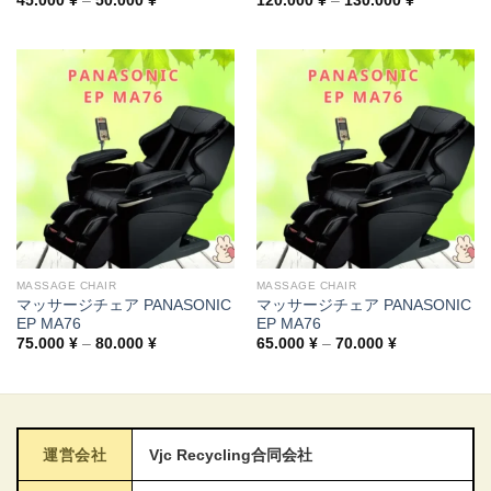
45.000
¥
–
50.000
¥
120.000
¥
–
130.000
¥
range:
range:
45.000 ¥
120.000 ¥
through
through
50.000 ¥
130.000 ¥
MASSAGE CHAIR
MASSAGE CHAIR
マッサージチェア PANASONIC
マッサージチェア PANASONIC
EP MA76
EP MA76
Price
Price
75.000
¥
–
80.000
¥
65.000
¥
–
70.000
¥
range:
range:
75.000 ¥
65.000 ¥
through
through
80.000 ¥
70.000 ¥
運営会社
Vjc Recycling合同会社