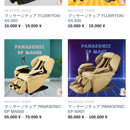
MASSAGE CHAIR
MASSAGE CHAIR
マッサージチェア FUJIIRYOKI
マッサージチェア FUJIIRYOKI
AS 850
AS 840
Price
Price
10.000
¥
–
15.000
¥
10.000
¥
–
15.000
¥
range:
range:
10.000 ¥
10.000 ¥
through
through
15.000 ¥
15.000 ¥
MASSAGE CHAIR
MASSAGE CHAIR
マッサージチェア PANASONIC
マッサージチェア PANASONIC
EP MA068
EP MA97
Price
Price
65.000
¥
–
70.000
¥
90.000
¥
–
100.000
¥
range:
range:
65.000 ¥
90.000 ¥
through
through