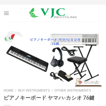
Skip
to
content
HOME
/
BUY INSTRUMENTS
/
OTHER INSTRUMENTS
ピアノキーボード ヤマハ-カシオ 76鍵