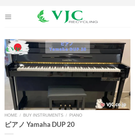
Skip
to
content
HOME
/
BUY INSTRUMENTS
/
PIANO
ピアノ Yamaha DUP 20