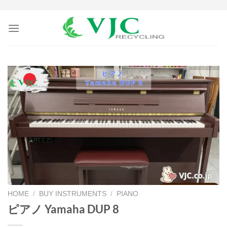
Skip
to
content
HOME
/
BUY INSTRUMENTS
/
PIANO
ピアノ Yamaha DUP 8