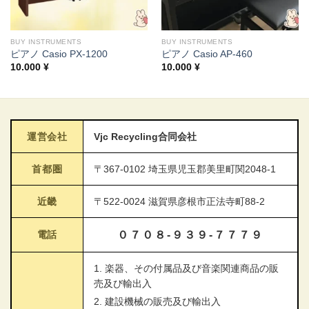
BUY INSTRUMENTS
BUY INSTRUMENTS
ピアノ Casio PX-1200
ピアノ Casio AP-460
10.000
¥
10.000
¥
運営会社
Vjc Recycling合同会社
首都圏
〒367-0102 埼玉県児玉郡美里町関2048-1
近畿
〒522-0024 滋賀県彦根市正法寺町88-2
電話
０７０８-９３９-７７７９
1. 楽器、その付属品及び音楽関連商品の販
売及び輸出入
2. 建設機械の販売及び輸出入