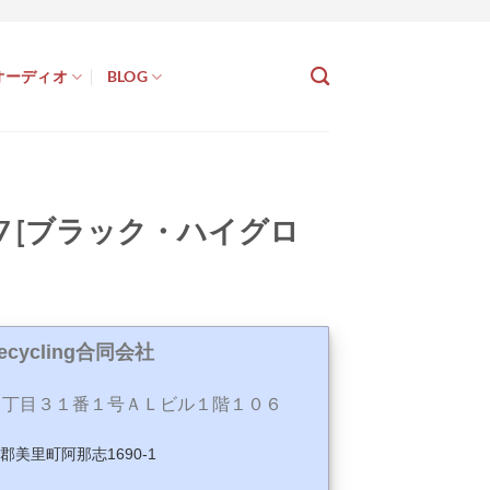
オーディオ
BLOG
S407 [ブラック・ハイグロ
Recycling合同会社
丁目３１番１号ＡＬビル１階１０６
玉郡美里町阿那志1690-1