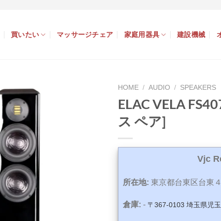
買いたい
マッサージチェア
家庭用器具
建設機械
HOME
/
AUDIO
/
SPEAKERS
ELAC VELA F
ス ペア]
Vjc 
所在地:
東京都台東区台東４
倉庫:
-
〒367-0103 埼玉県児