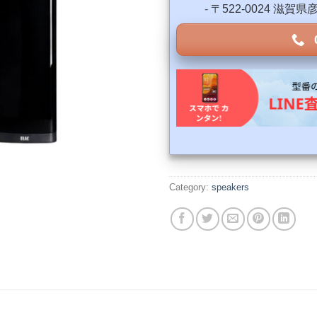
-
〒522-0024 滋賀
Category:
speakers