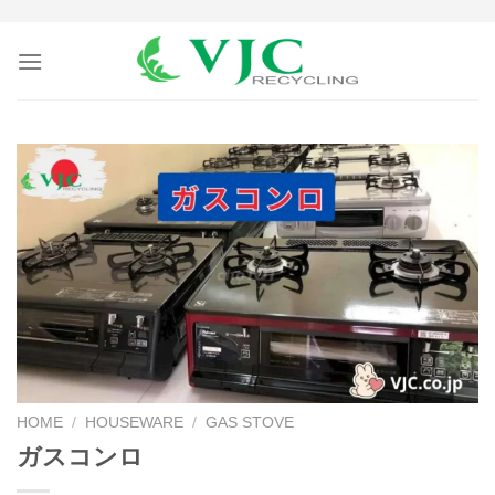
Skip
to
content
HOME
/
HOUSEWARE
/
GAS STOVE
ガスコンロ