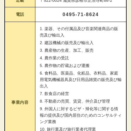
近畿
〒522-0024 滋賀県彦根市正法寺町88-2
電話
0495-71-8624
1. 楽器、その付属品及び音楽関連商品の販
売及び輸出入
2. 建設機械の販売及び輸出入
3. 農産物の生産、加工、販売
4. 農作業の受託
5. 農作物の貯蔵および運搬
6. 食料品、医薬品、化粧品、衣料品、家庭
用電気機械器具及び日用品雑貨の販売及び輸
出入
7. 飲食店の経営
8. 不動産の売買、賃貸、仲介及び管理
事業内容
9. 外国人に対するビザ・帰化等に関する情
報の提供及び国内居住のためのコンサルティ
ング業務
10. 旅行業及び旅行業者代理業