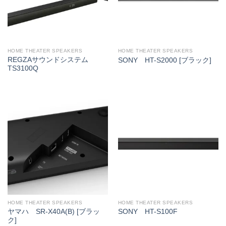
HOME THEATER SPEAKERS
HOME THEATER SPEAKERS
REGZAサウンドシステム
SONY HT-S2000 [ブラック]
TS3100Q
HOME THEATER SPEAKERS
HOME THEATER SPEAKERS
ヤマハ SR-X40A(B) [ブラッ
SONY HT-S100F
ク]