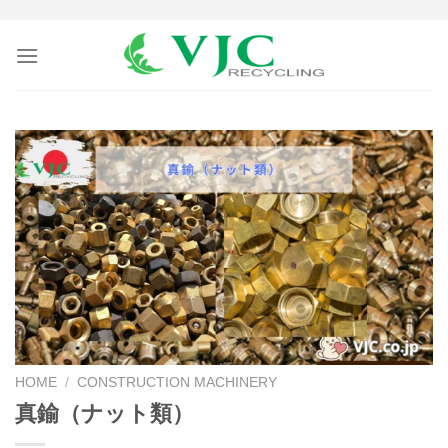
Skip
to
content
HOME
/
CONSTRUCTION MACHINERY
真鍮（ナット類）