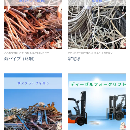
CONSTRUCTION MACHINERY
CONSTRUCTION MACHINERY
銅パイプ（込銅）
家電線