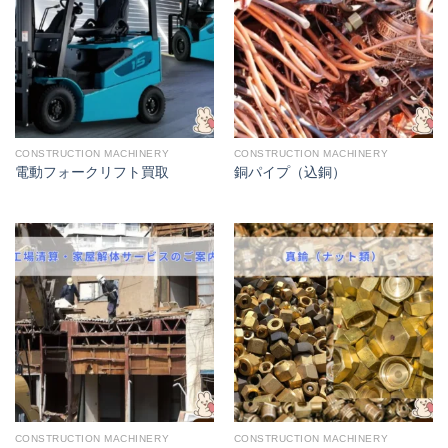
CONSTRUCTION MACHINERY
CONSTRUCTION MACHINERY
電動フォークリフト買取
銅パイプ（込銅）
CONSTRUCTION MACHINERY
CONSTRUCTION MACHINERY