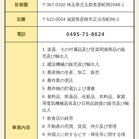
首都圏
〒367-0102 埼玉県児玉郡美里町関2048-1
近畿
〒522-0024 滋賀県彦根市正法寺町88-2
電話
0495-71-8624
1. 楽器、その付属品及び音楽関連商品の販
売及び輸出入
2. 建設機械の販売及び輸出入
3. 農産物の生産、加工、販売
4. 農作業の受託
5. 農作物の貯蔵および運搬
6. 食料品、医薬品、化粧品、衣料品、家庭
用電気機械器具及び日用品雑貨の販売及び輸
出入
7. 飲食店の経営
8. 不動産の売買、賃貸、仲介及び管理
事業内容
9. 外国人に対するビザ・帰化等に関する情