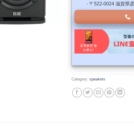
-
〒522-0024 滋賀
Category:
speakers