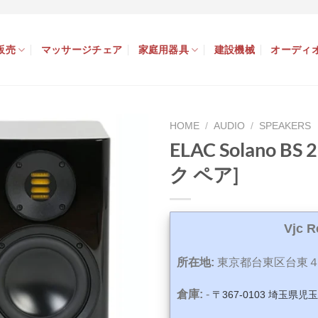
販売
マッサージチェア
家庭用器具
建設機械
オーディ
HOME
/
AUDIO
/
SPEAKERS
ELAC Solano 
ク ペア]
Vjc 
所在地:
東京都台東区台東４
倉庫:
-
〒367-0103 埼玉県児