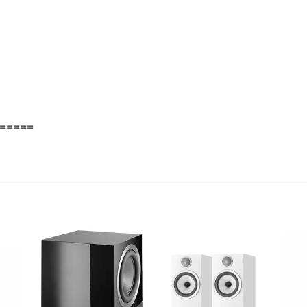
=====