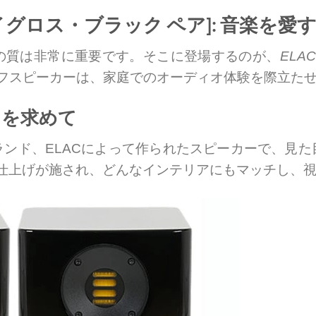
 283 [ハイグロス・ブラック ペア]: 音
の質は非常に重要です。そこに登場するのが、
ELAC
ルフスピーカーは、家庭でのオーディオ体験を際立た
ドを求めて
ンド、ELACによって作られたスピーカーで、見
仕上げが施され、どんなインテリアにもマッチし、視