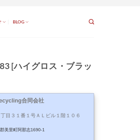
オ
BLOG
BS 283 [ハイグロス・ブラッ
Recycling合同会社
丁目３１番１号ＡＬビル１階１０６
玉郡美里町阿那志1690-1