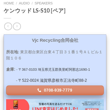
HOME
/
AUDIO
/
SPEAKERS
ケンウッド LS-S10 [ペア]
Vjc Recycling合同会社
所在地:
東京都台東区台東４丁目３１番１号ＡＬビル１
階１０６
倉庫:
-
〒367-0103 埼玉県児玉郡美里町阿那志1690-1
-
〒522-0024 滋賀県彦根市正法寺町88-2
0708-939-7779