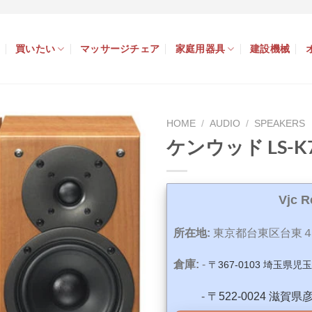
買いたい
マッサージチェア
家庭用器具
建設機械
HOME
/
AUDIO
/
SPEAKERS
ケンウッド LS-K7
Vjc 
所在地:
東京都台東区台東４
倉庫:
-
〒367-0103 埼玉県児
-
〒522-0024 滋賀